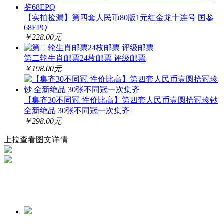
【实拍捡漏】第四套人民币80版1元红金龙十连号 国鉴
68EPQ
￥228.00元
第二轮生肖邮票24枚邮票 评级邮票
￥198.00元
【集齐30不同冠 性价比高】第四套人民币壹圆拾冠珍钞
全新绝品 30张不同冠一次集齐
￥298.00元
上拉查看图文详情