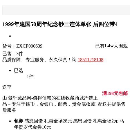
1999年建国50周年纪念钞三连体单张 后四位带4
1.4w
货号：ZXCP000639
已有
人围观
已售：3件
品质保障、专业服务、永久保真！询
18511218108
已选
1
件
送至
满198元包邮
由 紫轩藏品网-值得信赖的在线收藏商城严选正
品－专注于钱币，金银币，邮票，贵金属收藏! 配送并提供售
后服务
领券
感恩回馈 礼惠全场28元
感恩回馈 礼惠全场2元
马
年贺岁代金券10元