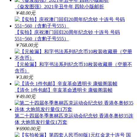
《奋发图强》2021辛丑牛年 四轮小版邮折
￥48.00元
【实拍】庆祝澳门回归20周年纪念钞 十连号 号码
551~560（含豹子号555）
￥768.00元
【元捡漏】和字书法系列纪念币10枚装收藏册（空册不
含币）
￥3.80元
【清仓 1件包邮】辛亥革命透明卡 康银阁装帧
￥49.00元
第二十四届冬季奥林匹克运动会纪念钞 香港冬奥钞35连
体 大炮筒发行量仅1万套
￥6900.00元